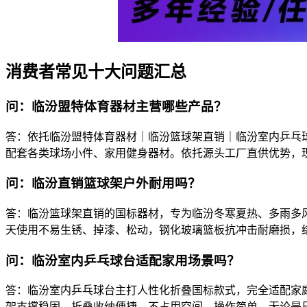
消费者常见十大问题汇总
问：临汾盟特体育器材主营哪些产品？
答：依托临汾盟特体育器材｜临汾篮球架直销｜临汾室内乒乓
配套各类球场小件、家用健身器材。依托源头工厂直供优势，
问：临汾直销篮球架户外耐用吗？
答：临汾篮球架直销的国标器材，专为临汾冬寒夏热、多雨多风
天使用不易生锈、掉漆、松动，钢化玻璃篮板抗冲击耐磨损，
问：临汾室内乒乓球台适配家用场景吗？
答：临汾室内乒乓球台主打人性化折叠国标款式，完全适配家
架支撑稳固，折叠收纳便捷、不占用空间，操作简单，无论是