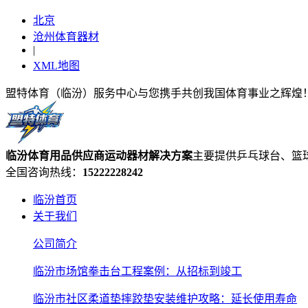
北京
沧州体育器材
|
XML地图
盟特体育（临汾）服务中心与您携手共创我国体育事业之辉煌
临汾体育用品供应商
运动器材
解决方案
主要提供乒乓球台、篮
全国咨询热线：
15222228242
临汾首页
关于我们
公司简介
临汾市场馆拳击台工程案例：从招标到竣工
临汾市社区柔道垫摔跤垫安装维护攻略：延长使用寿命