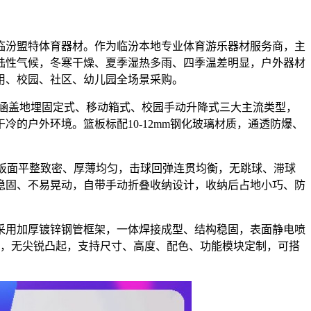
临汾盟特体育器材。作为临汾本地专业体育游乐器材服务商，主
陆性气候，冬寒干燥、夏季湿热多雨、四季温差明显，户外器材
用、校园、社区、幼儿园全场景采购。
。涵盖地埋固定式、移动箱式、校园手动升降式三大主流类型，
的户外环境。篮板标配10-12mm钢化玻璃材质，通透防爆、
材质，板面平整致密、厚薄均匀，击球回弹连贯均衡，无跳球、滞球
稳固、不易晃动，自带手动折叠收纳设计，收纳后占地小巧、防
采用加厚镀锌钢管框架，一体焊接成型、结构稳固，表面静电喷
磨，无尖锐凸起，支持尺寸、高度、配色、功能模块定制，可搭