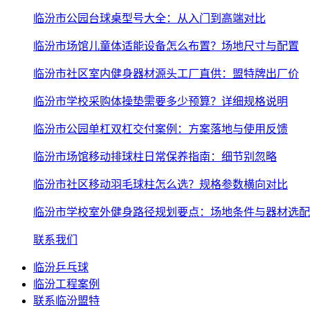
临汾市公园台球桌型号大全：从入门到高端对比
临汾市场馆儿童体适能设备怎么布置？场地尺寸与配置
临汾市社区室内健身器材源头工厂直供：盟特牌出厂价
临汾市学校采购体操垫需要多少预算？详细规格说明
临汾市公园单杠双杠交付案例：方案落地与使用反馈
临汾市场馆移动排球柱日常保养指南：细节别忽略
临汾市社区移动羽毛球柱怎么选？规格参数横向对比
临汾市学校室外健身路径规划要点：场地条件与器材选配
联系我们
临汾乒乓球
临汾工程案例
联系临汾盟特