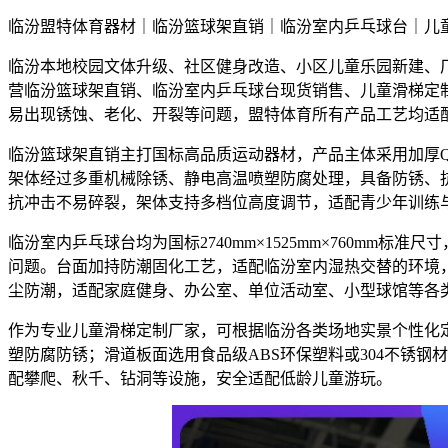
临汾盟特体育器材｜临汾篮球架直销｜临汾室内乒乓球台｜儿
临汾本地校园文体升级、社区健身改造、小区儿童乐园新建、
营临汾篮球架直销、临汾室内乒乓球台现货销售、儿童滑梯定
易出现锈蚀、老化、开裂等问题，盟特体育所有产品工艺均适
临汾篮球架直销主打国标高品质运动器材，产品主体采用加厚Q
架体经过多重机械除锈、静电高温喷塑防腐处理，具备防锈、抗
抗冲击不易碎裂，架体支持多档位高度调节，适配青少年训练
临汾室内乒乓球台均为国标2740mm×1525mm×760m
问题。台面加持防潮固化工艺，适配临汾室内湿热交替的环境
尘防潮，适配家庭健身、办公室、单位活动室、小型球馆等各
作为专业儿童滑梯定制厂家，可根据临汾各类场地实景个性化
塑防腐防锈；滑道板面选用食品级ABS环保塑料或304不锈
配攀爬、秋千、钻洞等设施，安全适配低龄儿童游玩。