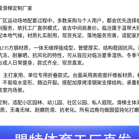
童滑梯定制厂家
厂区运动场地配套过程中，多数采购与个人用户，都会优先选择
制服务，依托工厂直供模式，省去中间商差价。临汾属于温带大
配本地气候，材质扎实耐用，现货充足、落地服务完善，适配家
235方钢材质，一体无缝焊接成型，管壁厚实、结构稳固抗风
冻、耐暴晒、抗风化的特性，可从容应对临汾夏季湿热、冬季干冷
与成人日常健身，款式齐全、现货直发。
m标准尺寸，主打家用、单位专用折叠款式。台面采用高密度纤维板
，不易吸水变形、翘边开裂。搭配加厚烤漆钢架支撑结构，承重
类室内场景。
定制，适配小区园林、幼儿园、社区公园、私人庭院。滑梯主体
钢材质，无毒无味、耐磨防滑、抗老化。所有边角均做圆弧钝化打