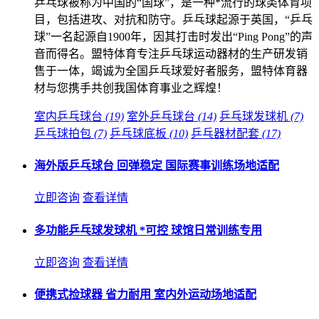
乒乓球被称为中国的“国球”，是一种*流行的球类体育项
目，包括进攻、对抗和防守。乒乓球起源于英国，“乒乓
球”一名起源自1900年，因其打击时发出“Ping Pong”的声
音而得名。盟特体育专注乒乓球运动器材的生产研发销
售于一体，竭诚为全国乒乓球爱好者服务，盟特体育器
材与您携手共创我国体育事业之辉煌！
室内乒乓球台
(19)
室外乒乓球台
(14)
乒乓球发球机
(7)
乒乓球拍包
(7)
乒乓球底板
(10)
乒乓器材配套
(17)
海外版乒乓球台 回弹稳定 国际赛事训练场地适配
立即咨询
查看详情
多功能乒乓球发球机 *可控 球馆日常训练专用
立即咨询
查看详情
便携式捡球器 省力耐用 室内外运动场地适配