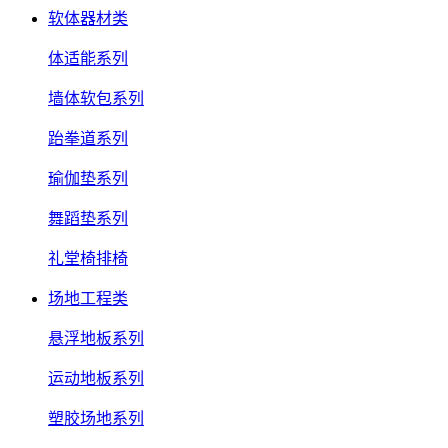
软体器材类
体适能系列
墙体软包系列
跆拳道系列
瑜伽垫系列
舞蹈垫系列
礼堂椅排椅
场地工程类
悬浮地板系列
运动地板系列
塑胶场地系列