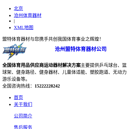
北京
沧州体育器材
|
XML地图
盟特体育器材与您携手共创我国体育事业之辉煌！
沧州盟特体育器材公司
全国体育用品供应商
运动器材
解决方案
主要提供乒乓球台、篮
球架、健身路径、健身器材、儿童体适能、塑胶跑道、无动力
游乐设备等。
全国咨询热线：
15222228242
首页
关于我们
公司简介
售后服务