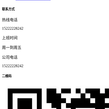
联系方式
热线电话
15222228242
上班时间
周一到周五
公司电话
15222228242
二维码