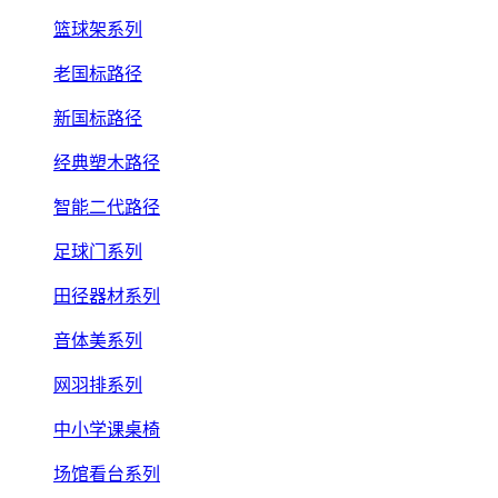
篮球架系列
老国标路径
新国标路径
经典塑木路径
智能二代路径
足球门系列
田径器材系列
音体美系列
网羽排系列
中小学课桌椅
场馆看台系列