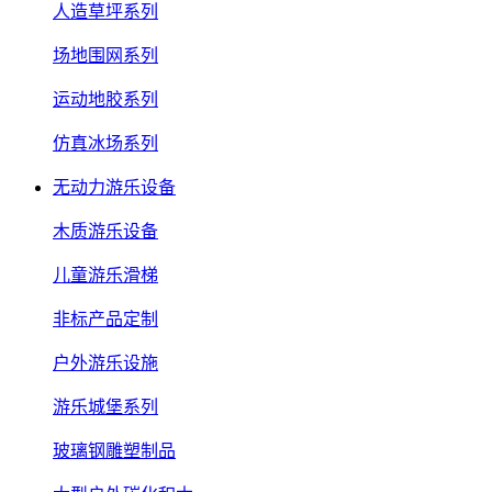
人造草坪系列
场地围网系列
运动地胶系列
仿真冰场系列
无动力游乐设备
木质游乐设备
儿童游乐滑梯
非标产品定制
户外游乐设施
游乐城堡系列
玻璃钢雕塑制品