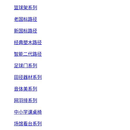
篮球架系列
老国标路径
新国标路径
经典塑木路径
智能二代路径
足球门系列
田径器材系列
音体美系列
网羽排系列
中小学课桌椅
场馆看台系列