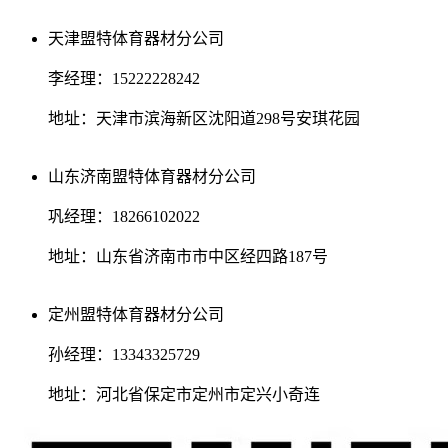
天津盟特体育器材分公司
李经理：15222228242
地址：天津市滨海新区沈阳道298号安琪花园
山东济南盟特体育器材分公司
巩经理：18266102022
地址：山东省济南市市中区经四路187号
定州盟特体育器材分公司
孙经理：13343325729
地址：河北省保定市定州市定兴小奇连