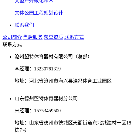
大型户外碳化积木
文体公园工程规划设计
联系我们
公司简介
售后服务
荣誉资质
联系方式
联系方式
沧州盟特体育器材有限公司（总部）
李经理：13230761319
地址：河北省沧州市海兴县洼冯体育工业园区
山东德州盟特体育器材分公司
宋经理：15753459500
地址：山东省德州市德城区天衢街道东北城建材一区18
栋7号