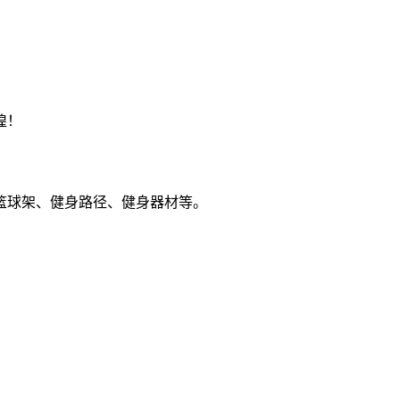
煌！
篮球架、健身路径、健身器材等。