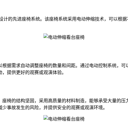
设计的先进座椅系统。该座椅系统采用电动伸缩技术，可以根据
以根据需求自动调整座椅的数量和间距。通过电动控制系统，可
动，提供更好的观赛或观演体验。
。座椅的结构坚固，采用高质量的材料制造，能够承受大量的压
减少事故发生的风险，并提供安全的观赛或观演环境。