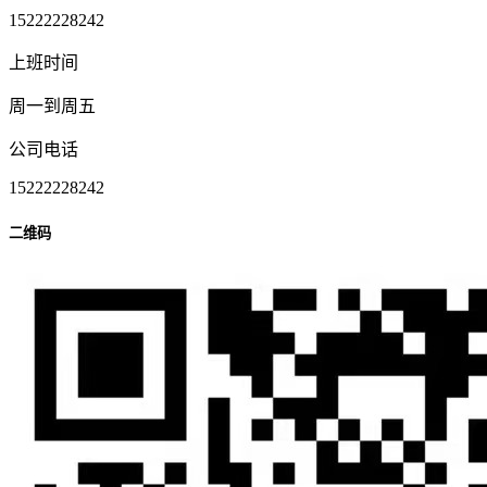
15222228242
上班时间
周一到周五
公司电话
15222228242
二维码