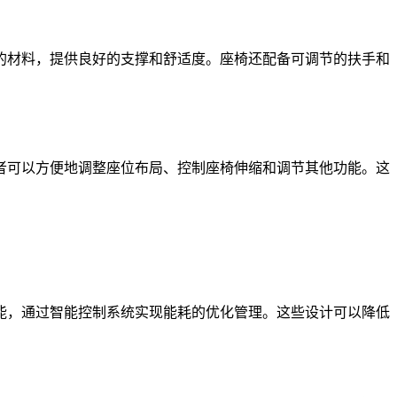
的材料，提供良好的支撑和舒适度。座椅还配备可调节的扶手和
者可以方便地调整座位布局、控制座椅伸缩和调节其他功能。这
能，通过智能控制系统实现能耗的优化管理。这些设计可以降低