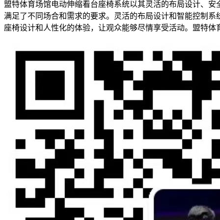
盟特体育场馆电动伸缩看台座椅系统以其灵活的布局设计、安
满足了不同场合和需求的要求。灵活的布局设计和智能控制系
座椅设计和人性化的体验，让观众能够尽情享受活动。盟特体