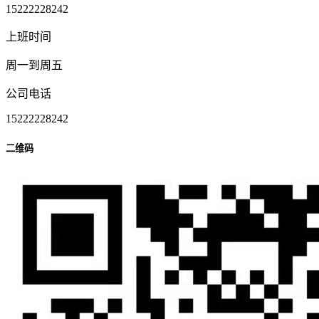
15222228242
上班时间
周一到周五
公司电话
15222228242
二维码