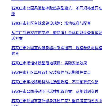
石家庄市公园柔道垫摔跤垫选型避坑：不同规格差异在
哪
石家庄市社区台球桌建设规划：场地标准与配套
从工厂到石家庄市学校：盟特牌儿童体适能设备直销配
送方案
石家庄市公园室内健身器材采购指南：规格参数与价格
参考
石家庄市场馆体操垫落地项目：实际安装效果
石家庄市社区单杠双杠安装条件与后期维护要点
石家庄市学校移动排球柱选型攻略：不同预算怎么配
石家庄市公园移动羽毛球柱配置方案：从规划到交付
石家庄市哪里有室外健身路径厂家？盟特牌直销省去中