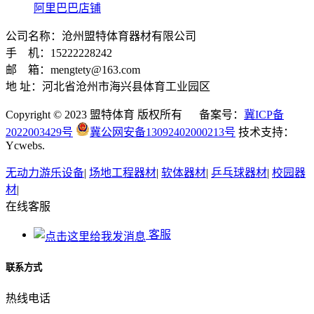
阿里巴巴店铺
公司名称：沧州盟特体育器材有限公司
手 机：15222228242
邮 箱：mengtety@163.com
地 址：河北省沧州市海兴县体育工业园区
Copyright © 2023 盟特体育 版权所有 备案号：
冀ICP备
2022003429号
冀公网安备13092402000213号
技术支持：
Ycwebs.
无动力游乐设备
|
场地工程器材
|
软体器材
|
乒乓球器材
|
校园器
材
|
在线客服
客服
联系方式
热线电话