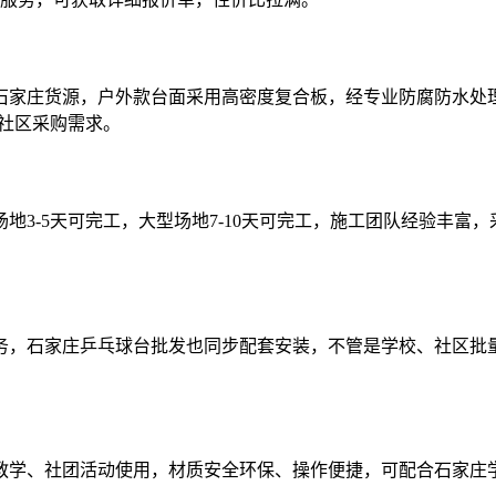
石家庄货源，户外款台面采用高密度复合板，经专业防腐防水处
、社区采购需求。
地3-5天可完工，大型场地7-10天可完工，施工团队经验丰富
务，石家庄乒乓球台批发也同步配套安装，不管是学校、社区批
教学、社团活动使用，材质安全环保、操作便捷，可配合石家庄