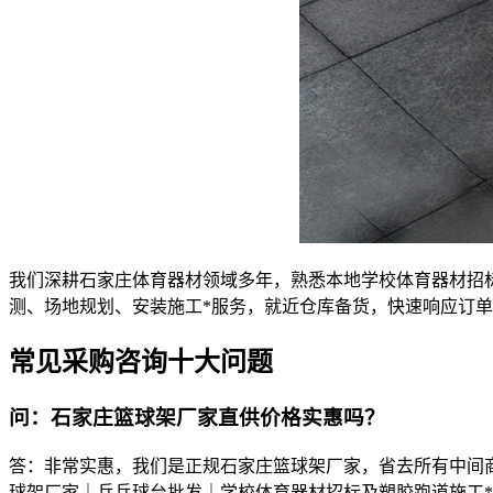
我们深耕石家庄体育器材领域多年，熟悉本地学校体育器材招
测、场地规划、安装施工*服务，就近仓库备货，快速响应订
常见采购咨询十大问题
问：石家庄篮球架厂家直供价格实惠吗？
答：非常实惠，我们是正规石家庄篮球架厂家，省去所有中间商
球架厂家｜乒乓球台批发｜学校体育器材招标及塑胶跑道施工