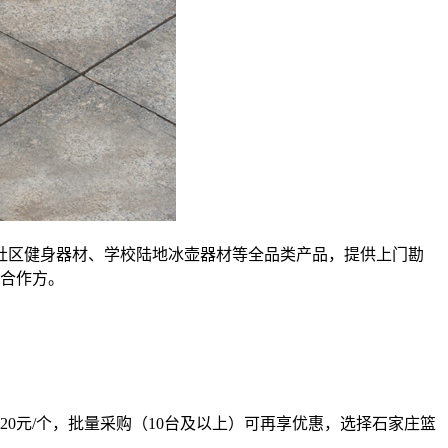
社区健身器材、学校陆地冰壶器材等全品类产品，提供上门勘
靠合作方。
0元/个，批量采购（10台及以上）可再享优惠，选择石家庄篮