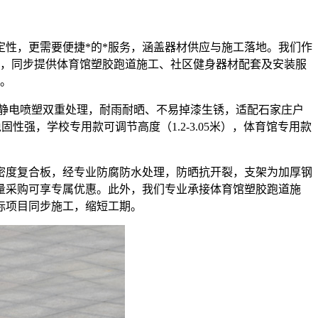
性，更需要便捷*的*服务，涵盖器材供应与施工落地。我们作
发，同步提供体育馆塑胶跑道施工、社区健身器材配套及安装服
求。
温静电喷塑双重处理，耐雨耐晒、不易掉漆生锈，适配石家庄户
性强，学校专用款可调节高度（1.2-3.05米），体育馆专用款
密度复合板，经专业防腐防水处理，防晒抗开裂，支架为加厚钢
量采购可享专属优惠。此外，我们专业承接体育馆塑胶跑道施
标项目同步施工，缩短工期。