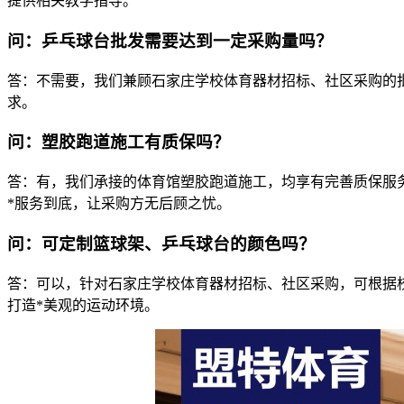
提供相关教学指导。
问：乒乓球台批发需要达到一定采购量吗？
答：不需要，我们兼顾石家庄学校体育器材招标、社区采购的批
求。
问：塑胶跑道施工有质保吗？
答：有，我们承接的体育馆塑胶跑道施工，均享有完善质保服
*服务到底，让采购方无后顾之忧。
问：可定制篮球架、乒乓球台的颜色吗？
答：可以，针对石家庄学校体育器材招标、社区采购，可根据
打造*美观的运动环境。