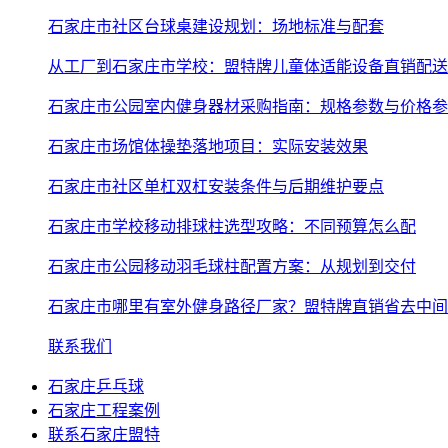
石家庄市社区台球桌建设规划：场地标准与配套
从工厂到石家庄市学校：盟特牌儿童体适能设备直销配送
石家庄市公园室内健身器材采购指南：规格参数与价格参
石家庄市场馆体操垫落地项目：实际安装效果
石家庄市社区单杠双杠安装条件与后期维护要点
石家庄市学校移动排球柱选型攻略：不同预算怎么配
石家庄市公园移动羽毛球柱配置方案：从规划到交付
石家庄市哪里有室外健身路径厂家？盟特牌直销省去中间
联系我们
石家庄乒乓球
石家庄工程案例
联系石家庄盟特