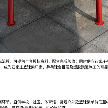
标流程，可提供全套投标资料，配合完成验收；同时供应石家庄
单，成为石家庄篮球架厂家、乒乓球台批发及塑胶跑道施工的可
环节，直供学校、社区、体育馆，常规户外款篮球架单价低至62
*服务，可获取详细报价单，性价比拉满。