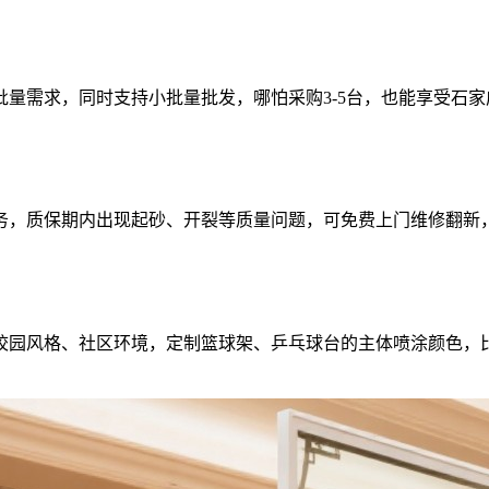
量需求，同时支持小批量批发，哪怕采购3-5台，也能享受石
务，质保期内出现起砂、开裂等质量问题，可免费上门维修翻新
校园风格、社区环境，定制篮球架、乒乓球台的主体喷涂颜色，