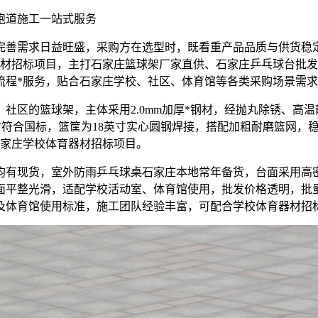
跑道施工一站式服务
完善需求日益旺盛，采购方在选型时，既看重产品品质与供货稳定
器材招标项目，主打石家庄篮球架厂家直供、石家庄乒乓球台批
流程*服务，贴合石家庄学校、社区、体育馆等各类采购场景需
社区的篮球架，主体采用2.0mm加厚*钢材，经抛丸除锈、高
符合国标，篮筐为18英寸实心圆钢焊接，搭配加粗耐磨篮网，稳固
石家庄学校体育器材招标项目。
均有现货，室外防雨乒乓球桌石家庄本地常年备货，台面采用高
面平整光滑，适配学校活动室、体育馆使用，批发价格透明，批
及体育馆使用标准，施工团队经验丰富，可配合学校体育器材招