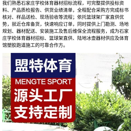
我们熟悉石家庄学校体育器材招标流程，可完整提供投标资
料、产品质检报告、供货业绩清单，全程配合采购方完成标书
核对、样品送检、现场验收等流程；依托篮球架厂家直供优
势，就近仓库备货，快速响应订单，同时提供上门勘测、场地
规划、器材配送、安装施工及售后维保全流程服务，成为石家
庄学校体育器材招标、篮球架直供、陆地冰壶器材供应及体育
馆塑胶跑道施工的可靠合作方。