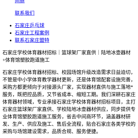
间商
联系我们
石家庄乒乓球
石家庄工程案例
联系石家庄盟特
石家庄学校体育器材招标｜篮球架厂家直供｜陆地冰壶器材
+体育馆塑胶跑道施工
石家庄学校体育器材招标、校园场馆升级改造需求日益迫切，
不管是中小学体育教学器材更新，还是体育馆配套设施完善，
采购方都更倾向于对接源头厂家，实现器材直供与施工落地*
服务，既把控品质，又节省成本、缩短工期。我们深耕石家庄
体育器材领域，专业承接石家庄学校体育器材招标项目，主打
石家庄篮球架厂家直供、学校陆地冰壶器材供应，同步提供专
业体育馆塑胶跑道施工服务，省去中间商环节，涵盖器材研
发、生产、供应及施工、售后全流程，贴合石家庄各类学校的
采购与场馆建设需求，品质合规、服务便捷。