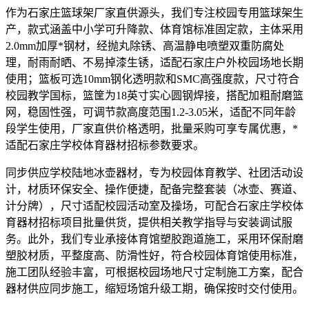
作为石家庄篮球架厂家直供源头，我们专注校园专用篮球架生
产，款式涵盖中小学可升降款、体育馆标准固定款，主体采用
2.0mm加厚*钢材，经抛丸除锈、高温静电喷塑双重防腐处
理，耐雨耐晒、不易掉漆生锈，适配石家庄户外校园场地长期
使用；篮板可选10mm钢化透明款和SMC高强度款，尺寸符合
校园教学国标，篮筐为18英寸实心圆钢焊接，搭配加粗耐磨篮
网，稳固性强，可调节款高度范围1.2-3.05米，适配不同年龄
段学生使用，厂家直供价格透明，批量采购可享专属优惠，*
适配石家庄学校体育器材招标参数要求。
同步供应学校陆地冰壶器材，专为校园体育教学、社团活动设
计，材质环保安全、操作便捷，配备完整套装（冰壶、赛道、
计分牌），尺寸适配校园活动室及操场，可配合石家庄学校体
育器材招标项目批量供货，提供相关教学指导与安装调试服
务。此外，我们专业承接体育馆塑胶跑道施工，采用环保耐磨
塑胶材质，平整度高、防滑性好，符合校园体育馆使用标准，
施工团队经验丰富，可根据校园场地尺寸定制施工方案，配合
器材供应同步施工，缩短场馆升级工期，确保按时交付使用。