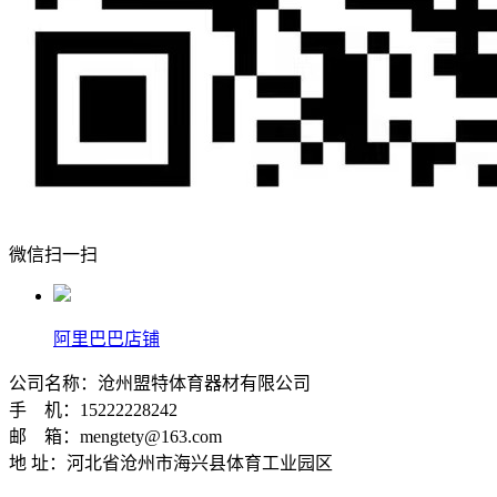
微信扫一扫
阿里巴巴店铺
公司名称：沧州盟特体育器材有限公司
手 机：15222228242
邮 箱：mengtety@163.com
地 址：河北省沧州市海兴县体育工业园区