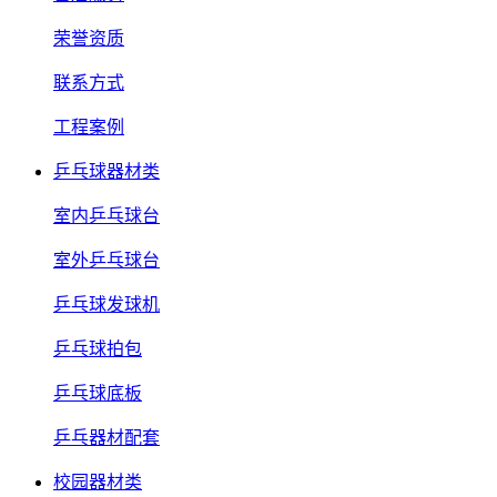
荣誉资质
联系方式
工程案例
乒乓球器材类
室内乒乓球台
室外乒乓球台
乒乓球发球机
乒乓球拍包
乒乓球底板
乒乓器材配套
校园器材类