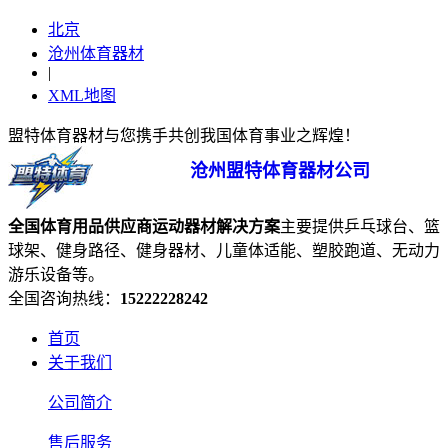
北京
沧州体育器材
|
XML地图
盟特体育器材与您携手共创我国体育事业之辉煌！
沧州盟特体育器材公司
全国体育用品供应商
运动器材
解决方案
主要提供乒乓球台、篮
球架、健身路径、健身器材、儿童体适能、塑胶跑道、无动力
游乐设备等。
全国咨询热线：
15222228242
首页
关于我们
公司简介
售后服务