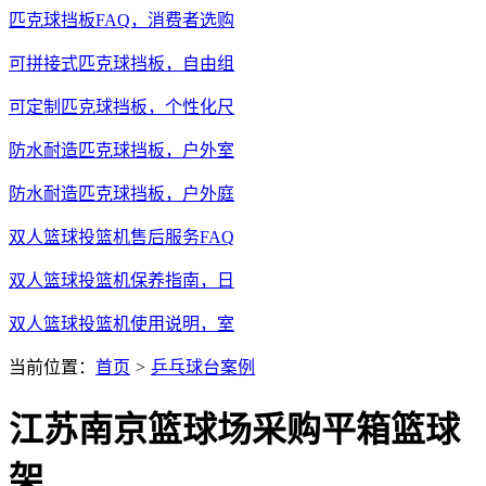
匹克球挡板FAQ，消费者选购
可拼接式匹克球挡板，自由组
可定制匹克球挡板，个性化尺
防水耐造匹克球挡板，户外室
防水耐造匹克球挡板，户外庭
双人篮球投篮机售后服务FAQ
双人篮球投篮机保养指南，日
双人篮球投篮机使用说明，室
当前位置：
首页
>
乒乓球台案例
江苏南京篮球场采购平箱篮球
架