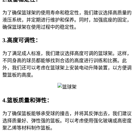
为了确保篮球架的使用寿命和稳定性，我们建议选择高质量的
液压系统，并定期进行维护和保养。同时，加强底座的固定，
确保篮球架在使用过程中的稳定性。
3.高度可调性：
为了满足成人标准，我们建议选择高度可调的篮球架。这样，
不同身高的球员都能够找到合适的高度进行训练和比赛。此
外，我们还可以考虑在篮球架上安装电动升降装置，以方便调
整篮板的高度。
4.篮板质量和弹性：
为了确保篮板能够承受球的撞击，并将其反弹出去，我们建议
选择质量好、弹性强的篮板。可以考虑使用强化玻璃或高密度
聚乙烯等材料制作篮板。