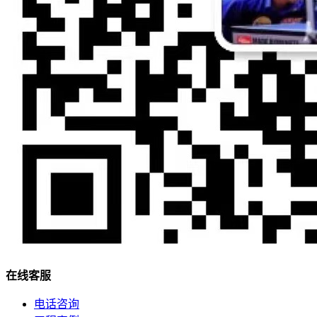
在
线
客
服
电话咨询