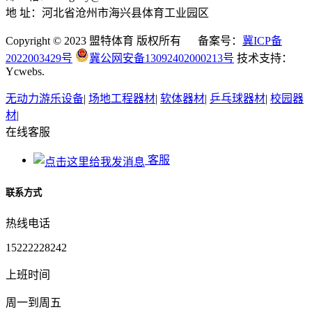
地 址：河北省沧州市海兴县体育工业园区
Copyright © 2023 盟特体育 版权所有 备案号：
冀ICP备
2022003429号
冀公网安备13092402000213号
技术支持：
Ycwebs.
无动力游乐设备
|
场地工程器材
|
软体器材
|
乒乓球器材
|
校园器
材
|
在线客服
客服
联系方式
热线电话
15222228242
上班时间
周一到周五