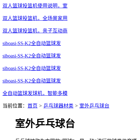
双人篮球投篮机使用说明，室
双人篮球投篮机，全场景家用
双人篮球投篮机，亲子互动商
siboasi-SS-K2全自动篮球发
siboasi-SS-K2全自动篮球发
siboasi-SS-K2全自动篮球发
siboasi-SS-K2全自动篮球发
全自动篮球发球机，智能多模
当前位置：
首页
>
乒乓球器材类
>
室外乒乓球台
室外乒乓球台