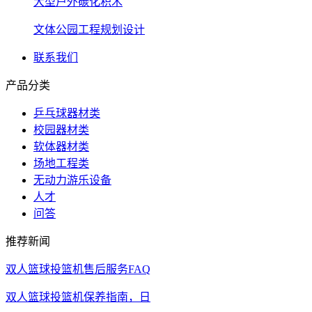
大型户外碳化积木
文体公园工程规划设计
联系我们
产品分类
乒乓球器材类
校园器材类
软体器材类
场地工程类
无动力游乐设备
人才
问答
推荐新闻
双人篮球投篮机售后服务FAQ
双人篮球投篮机保养指南，日