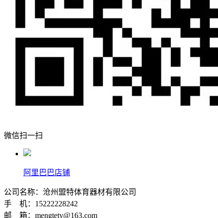
微信扫一扫
阿里巴巴店铺
公司名称：沧州盟特体育器材有限公司
手 机：15222228242
邮 箱：mengtety@163.com