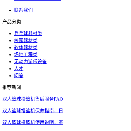
联系我们
产品分类
乒乓球器材类
校园器材类
软体器材类
场地工程类
无动力游乐设备
人才
问答
推荐新闻
双人篮球投篮机售后服务FAQ
双人篮球投篮机保养指南，日
双人篮球投篮机使用说明，室