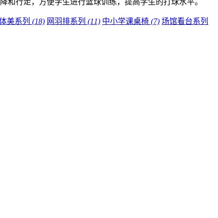
降和行走，方便学生进行篮球训练，提高学生的打球水平。
体美系列
(18)
网羽排系列
(11)
中小学课桌椅
(7)
场馆看台系列