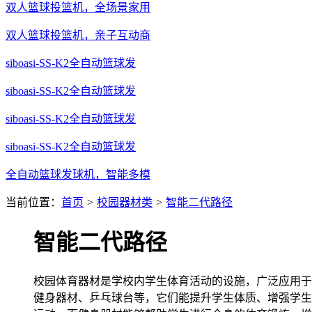
双人篮球投篮机，全场景家用
双人篮球投篮机，亲子互动商
siboasi-SS-K2全自动篮球发
siboasi-SS-K2全自动篮球发
siboasi-SS-K2全自动篮球发
siboasi-SS-K2全自动篮球发
全自动篮球发球机，智能多模
当前位置：
首页
>
校园器材类
>
智能二代路径
智能二代路径
校园体育器材是学校内学生体育活动的设施，广泛应用于
健身器材、乒乓球台等，它们能提升学生体质、增强学生