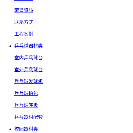
荣誉资质
联系方式
工程案例
乒乓球器材类
室内乒乓球台
室外乒乓球台
乒乓球发球机
乒乓球拍包
乒乓球底板
乒乓器材配套
校园器材类