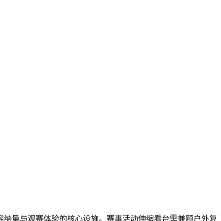
容纳量与观赛体验的核心设施。赛事活动伸缩看台需兼顾户外复