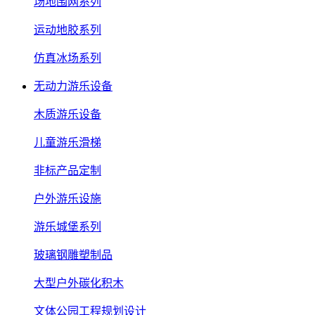
场地围网系列
运动地胶系列
仿真冰场系列
无动力游乐设备
木质游乐设备
儿童游乐滑梯
非标产品定制
户外游乐设施
游乐城堡系列
玻璃钢雕塑制品
大型户外碳化积木
文体公园工程规划设计