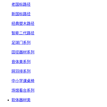
老国标路径
新国标路径
经典塑木路径
智能二代路径
足球门系列
田径器材系列
音体美系列
网羽排系列
中小学课桌椅
场馆看台系列
软体器材类