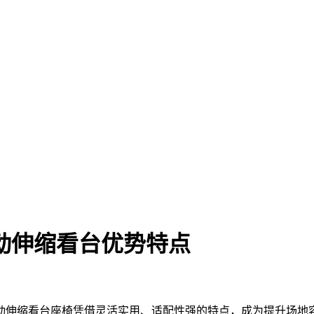
动伸缩看台优势特点
动伸缩看台座椅凭借灵活实用、适配性强的特点，成为提升场地