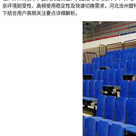
杂环境耐受性、高频使用稳定性及快速切换需求，河北沧州盟
下结合用户高频关注要点详细解析。​