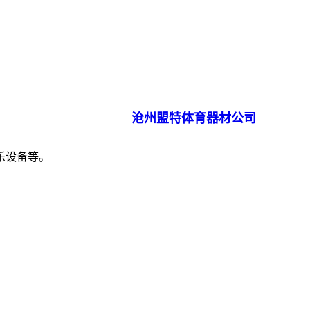
沧州盟特体育器材公司
乐设备等。