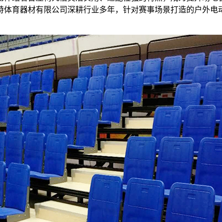
特体育器材有限公司深耕行业多年，针对赛事场景打造的户外电