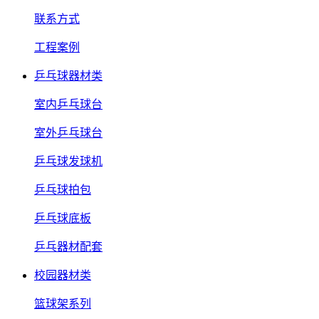
联系方式
工程案例
乒乓球器材类
室内乒乓球台
室外乒乓球台
乒乓球发球机
乒乓球拍包
乒乓球底板
乒乓器材配套
校园器材类
篮球架系列