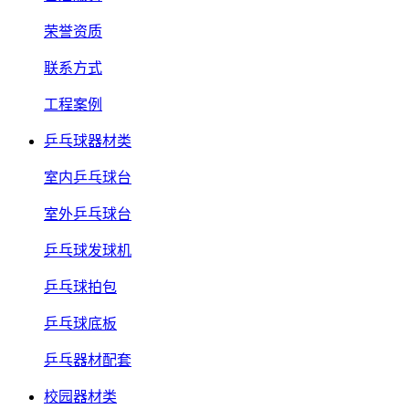
荣誉资质
联系方式
工程案例
乒乓球器材类
室内乒乓球台
室外乒乓球台
乒乓球发球机
乒乓球拍包
乒乓球底板
乒乓器材配套
校园器材类