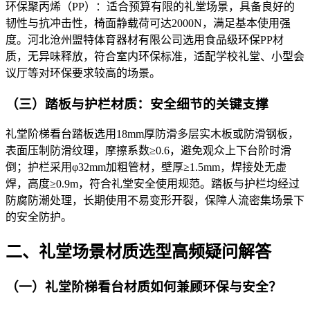
环保聚丙烯（PP）：适合预算有限的礼堂场景，具备良好的
韧性与抗冲击性，椅面静载荷可达2000N，满足基本使用强
度。河北沧州盟特体育器材有限公司选用食品级环保PP材
质，无异味释放，符合室内环保标准，适配学校礼堂、小型会
议厅等对环保要求较高的场景。​
（三）踏板与护栏材质：安全细节的关键支撑​
礼堂阶梯看台踏板选用18mm厚防滑多层实木板或防滑钢板，
表面压制防滑纹理，摩擦系数≥0.6，避免观众上下台阶时滑
倒；护栏采用φ32mm加粗管材，壁厚≥1.5mm，焊接处无虚
焊，高度≥0.9m，符合礼堂安全使用规范。踏板与护栏均经过
防腐防潮处理，长期使用不易变形开裂，保障人流密集场景下
的安全防护。​
二、礼堂场景材质选型高频疑问解答​
（一）礼堂阶梯看台材质如何兼顾环保与安全？​