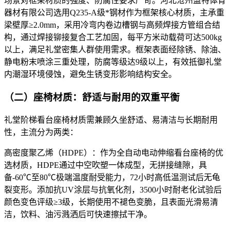
场景对框架材质的强度、防腐性要求严苛。河北沧州盟特体育
器材有限公司选用Q235-A级*钢材作为框架核心材质，主承重
梁壁厚≥2.0mm，采用冷弯内卷边槽钢与高频焊接方管组合结
构，通过焊接铆接复合工艺加固，每平方米动载荷可达500kg
以上，满足礼堂密集人群使用需求。框架表面经除锈、除油、
静电粉末喷涂三重处理，防腐等级达9级以上，有效抵御礼堂
内潮湿环境侵蚀，避免生锈变形影响结构安全。​
（二）座椅材质：舒适与耐用的双重平衡​
礼堂阶梯看台座椅材质需兼顾久坐舒适、易清洁与长期耐用
性，主流分为两类：​
高密度聚乙烯（HDPE）：作为全自动电动伸缩看台座椅的优
选材质，HDPE通过中空吹塑一体成型，无拼接缝隙，具
备-60℃至80℃极端温度耐受能力，72小时高低温测试后无龟
裂变形。添加抗UV涂层与抗氧化剂，3500小时耐老化试验后
颜色变色评级≥3级，长期使用不褪色变脆，且表面光滑易清
洁，饮料、油污溅洒后可快速擦拭干净。​