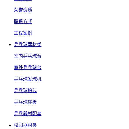
荣誉资质
联系方式
工程案例
乒乓球器材类
室内乒乓球台
室外乒乓球台
乒乓球发球机
乒乓球拍包
乒乓球底板
乒乓器材配套
校园器材类