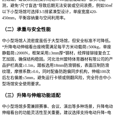
测，避免“尺寸盲选”导致后期无法安装或空间浪费，例如50㎡
以下小型场馆可选择3-5排紧凑型设计，单座宽度420-
450mm，平衡容纳量与空间利用率。​
（二）承重与安全性能​
中小型场馆人流密度虽低于大型场馆，但安全标准不可降低。
*升降电动伸缩看台座椅需满足每平方米动载荷≥500kg，单座
静载荷≥2000N，框架采用≥3mm厚*钢材，经焊接铆接复合工
艺加固，确保结构稳固。河北沧州盟特体育器材有限公司的产
品护栏高度≥1.1m，踏板选用18mm防滑钢板，表面压制防滑
纹理，摩擦系数≥0.6，同时配备防跑偏同步机构，伸缩100次
后左右偏差≤5mm，避免运行卡顿或侧翻风险，完全符合中小
型场馆安全使用要求。​
（三）升降与伸缩功能适配​
中小型场馆多需兼顾赛事、会议、演出等多种场景，升降电动
伸缩看台的功能灵活性至关重要。建议选择支持电动升降+电