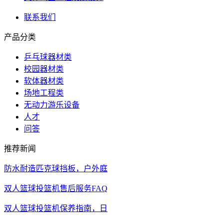
联系我们
产品分类
乒乓球器材类
校园器材类
软体器材类
场地工程类
无动力游乐设备
人才
问答
推荐新闻
防水耐造匹克球挡板，户外庭
双人篮球投篮机售后服务FAQ
双人篮球投篮机保养指南，日