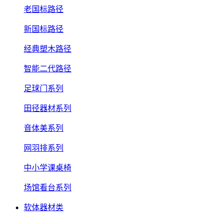
老国标路径
新国标路径
经典塑木路径
智能二代路径
足球门系列
田径器材系列
音体美系列
网羽排系列
中小学课桌椅
场馆看台系列
软体器材类