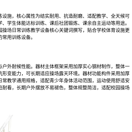
练设施，核心属性为结实耐用、抗造耐磨、适配教学、全天候可
学、学生体能达标训练、课后社团锻炼、课余自主运动等用途。
园操场日常训练教学设备核心关键词撰写，贴合学校体育设施更
的常用训练设备。
与户外耐候性能。器材主体框架采用加厚实心钢材制作，整体一
抗形变能力，可长期适应操场露天环境。器材功能构件采用加厚
日常教学通用规格，适配青少年身体活动范围，运动使用舒适安
脏耐看，长期户外摆放不易褪色，整体规整简洁，适配校园操场