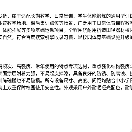
设备，属于适配长期教学、日常集训、学生体能锻炼的通用型训
体育教学场地、课后集训点位等场景，广泛用于日常体育课程教
、体能拓展等多项基础运动项目。全程围绕耐用抗造田径器材校
实自然，符合百度搜索引擎收录习惯，是校园体育基础设施升级
高频次、高强度、常年使用的特点专项选材，重点强化结构强度
表面涂层附着力强，不易起皮掉漆，具备良好的防锈、防腐蚀、
训练磕碰也不易破损。所有设备尺寸、高度、间距均贴合中小学
构上双重保障校园使用安全性。外观采用户外耐晒哑光配色，耐