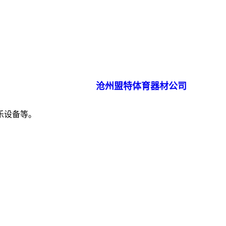
沧州盟特体育器材公司
乐设备等。