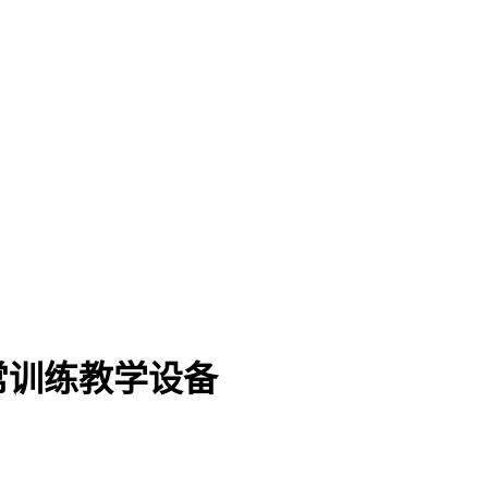
常训练教学设备