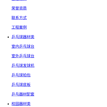
荣誉资质
联系方式
工程案例
乒乓球器材类
室内乒乓球台
室外乒乓球台
乒乓球发球机
乒乓球拍包
乒乓球底板
乒乓器材配套
校园器材类