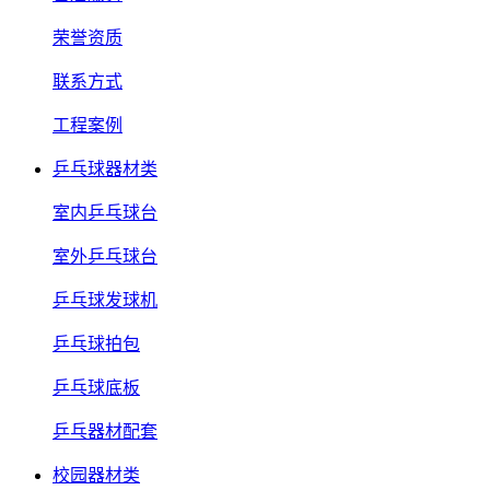
荣誉资质
联系方式
工程案例
乒乓球器材类
室内乒乓球台
室外乒乓球台
乒乓球发球机
乒乓球拍包
乒乓球底板
乒乓器材配套
校园器材类