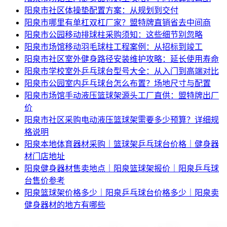
阳泉市社区体操垫配置方案：从规划到交付
阳泉市哪里有单杠双杠厂家？盟特牌直销省去中间商
阳泉市公园移动排球柱采购须知：这些细节别忽略
阳泉市场馆移动羽毛球柱工程案例：从招标到竣工
阳泉市社区室外健身路径安装维护攻略：延长使用寿命
阳泉市学校室外乒乓球台型号大全：从入门到高端对比
阳泉市公园室内乒乓球台怎么布置？场地尺寸与配置
阳泉市场馆手动液压篮球架源头工厂直供：盟特牌出厂
价
阳泉市社区采购电动液压篮球架需要多少预算？详细规
格说明
阳泉本地体育器材采购｜篮球架乒乓球台价格｜健身器
材门店地址
阳泉健身器材售卖地点｜阳泉篮球架报价｜阳泉乒乓球
台售价参考
阳泉篮球架价格多少｜阳泉乒乓球台价格多少｜阳泉卖
健身器材的地方有哪些