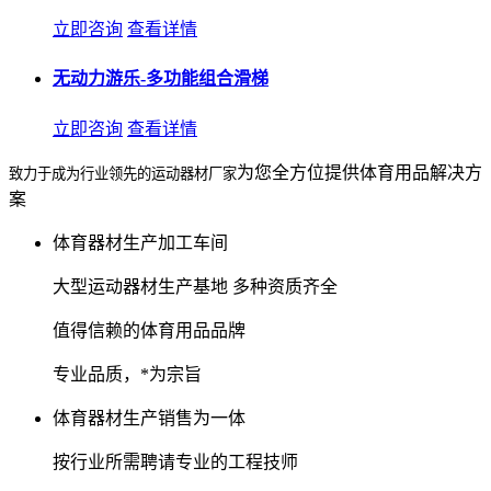
立即咨询
查看详情
无动力游乐-多功能组合滑梯
立即咨询
查看详情
为您全方位提供体育用品解决方
致力于成为行业领先的运动器材厂家
案
体育器材生产加工车间
大型运动器材生产基地 多种资质齐全
值得信赖的体育用品品牌
专业品质，*为宗旨
体育器材生产销售为一体
按行业所需聘请专业的工程技师