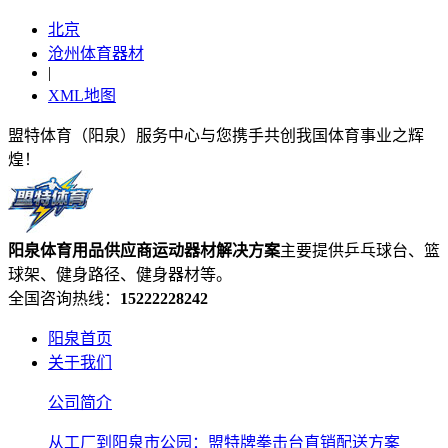
北京
沧州体育器材
|
XML地图
盟特体育（阳泉）服务中心与您携手共创我国体育事业之辉
煌！
阳泉体育用品供应商
运动器材
解决方案
主要提供乒乓球台、篮
球架、健身路径、健身器材等。
全国咨询热线：
15222228242
阳泉首页
关于我们
公司简介
从工厂到阳泉市公园：盟特牌拳击台直销配送方案