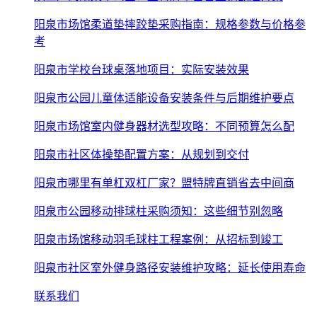
阳泉市场馆柔道垫摔跤垫采购指南：规格参数与价格参
考
阳泉市学校台球桌落地项目：实际安装效果
阳泉市公园儿童体适能设备安装条件与后期维护要点
阳泉市场馆室内健身器材选型攻略：不同预算怎么配
阳泉市社区体操垫配置方案：从规划到交付
阳泉市哪里有单杠双杠厂家？盟特牌直销省去中间商
阳泉市公园移动排球柱采购须知：这些细节别忽略
阳泉市场馆移动羽毛球柱工程案例：从招标到竣工
阳泉市社区室外健身路径安装维护攻略：延长使用寿命
联系我们