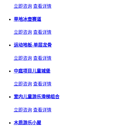
立即咨询
查看详情
旱地冰壶赛道
立即咨询
查看详情
运动地板-单层龙骨
立即咨询
查看详情
中庭项目儿童城堡
立即咨询
查看详情
室内儿童游乐滑梯组合
立即咨询
查看详情
木质游乐小屋