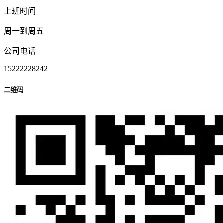
上班时间
周一到周五
公司电话
15222228242
二维码