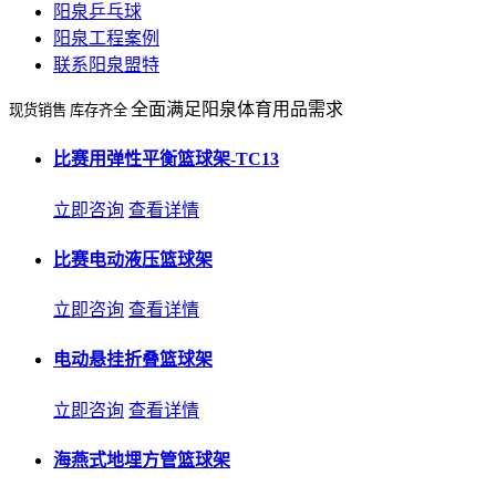
阳泉乒乓球
阳泉工程案例
联系阳泉盟特
全面满足阳泉体育用品需求
现货销售 库存齐全
比赛用弹性平衡篮球架-TC13
立即咨询
查看详情
比赛电动液压篮球架
立即咨询
查看详情
电动悬挂折叠篮球架
立即咨询
查看详情
海燕式地埋方管篮球架