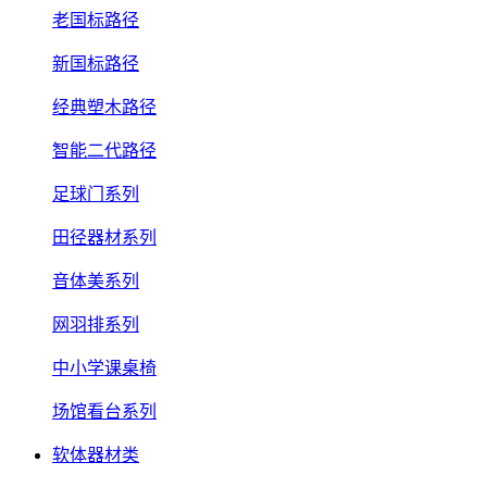
老国标路径
新国标路径
经典塑木路径
智能二代路径
足球门系列
田径器材系列
音体美系列
网羽排系列
中小学课桌椅
场馆看台系列
软体器材类