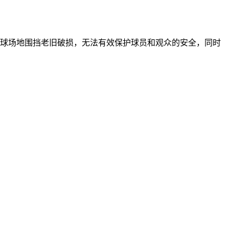
乓球场地围挡老旧破损，无法有效保护球员和观众的安全，同时