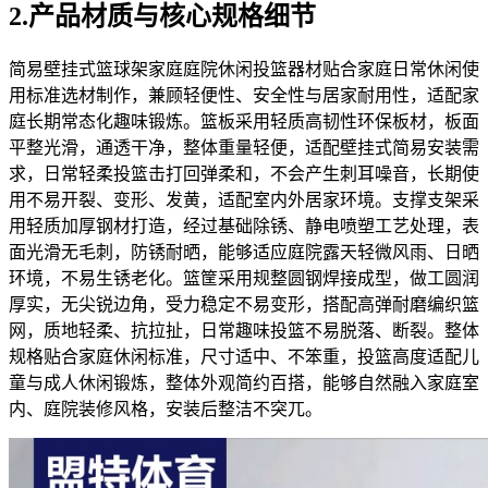
2.产品材质与核心规格细节
简易壁挂式篮球架家庭庭院休闲投篮器材贴合家庭日常休闲使
用标准选材制作，兼顾轻便性、安全性与居家耐用性，适配家
庭长期常态化趣味锻炼。篮板采用轻质高韧性环保板材，板面
平整光滑，通透干净，整体重量轻便，适配壁挂式简易安装需
求，日常轻柔投篮击打回弹柔和，不会产生刺耳噪音，长期使
用不易开裂、变形、发黄，适配室内外居家环境。支撑支架采
用轻质加厚钢材打造，经过基础除锈、静电喷塑工艺处理，表
面光滑无毛刺，防锈耐晒，能够适应庭院露天轻微风雨、日晒
环境，不易生锈老化。篮筐采用规整圆钢焊接成型，做工圆润
厚实，无尖锐边角，受力稳定不易变形，搭配高弹耐磨编织篮
网，质地轻柔、抗拉扯，日常趣味投篮不易脱落、断裂。整体
规格贴合家庭休闲标准，尺寸适中、不笨重，投篮高度适配儿
童与成人休闲锻炼，整体外观简约百搭，能够自然融入家庭室
内、庭院装修风格，安装后整洁不突兀。