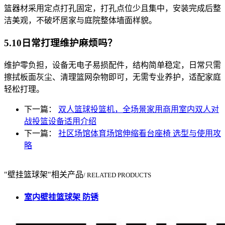
篮器材采用定点打孔固定，打孔点位少且集中，安装完成后整
洁美观，不破坏居家与庭院整体墙面样貌。
5.10日常打理维护麻烦吗？
维护零负担，设备无电子易损配件，结构简单稳定，日常只需
擦拭板面灰尘、清理篮网杂物即可，无需专业养护，适配家庭
轻松打理。
下一篇：
双人篮球投篮机，全场景家用商用室内双人对
战投篮设备适用介绍
下一篇：
社区场馆体育场馆伸缩看台座椅 选型与使用攻
略
"壁挂篮球架"相关产品
/ RELATED PRODUCTS
室内壁挂篮球架 防锈