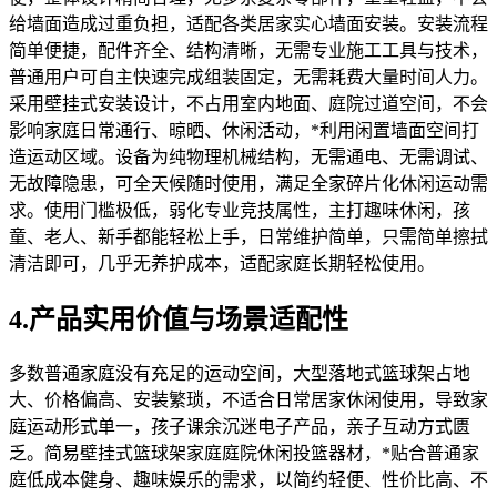
给墙面造成过重负担，适配各类居家实心墙面安装。安装流程
简单便捷，配件齐全、结构清晰，无需专业施工工具与技术，
普通用户可自主快速完成组装固定，无需耗费大量时间人力。
采用壁挂式安装设计，不占用室内地面、庭院过道空间，不会
影响家庭日常通行、晾晒、休闲活动，*利用闲置墙面空间打
造运动区域。设备为纯物理机械结构，无需通电、无需调试、
无故障隐患，可全天候随时使用，满足全家碎片化休闲运动需
求。使用门槛极低，弱化专业竞技属性，主打趣味休闲，孩
童、老人、新手都能轻松上手，日常维护简单，只需简单擦拭
清洁即可，几乎无养护成本，适配家庭长期轻松使用。
4.产品实用价值与场景适配性
多数普通家庭没有充足的运动空间，大型落地式篮球架占地
大、价格偏高、安装繁琐，不适合日常居家休闲使用，导致家
庭运动形式单一，孩子课余沉迷电子产品，亲子互动方式匮
乏。简易壁挂式篮球架家庭庭院休闲投篮器材，*贴合普通家
庭低成本健身、趣味娱乐的需求，以简约轻便、性价比高、不