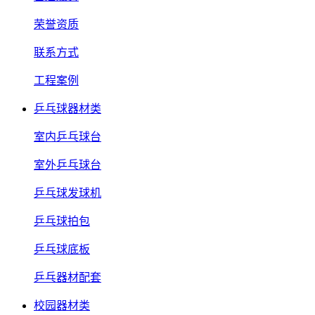
荣誉资质
联系方式
工程案例
乒乓球器材类
室内乒乓球台
室外乒乓球台
乒乓球发球机
乒乓球拍包
乒乓球底板
乒乓器材配套
校园器材类