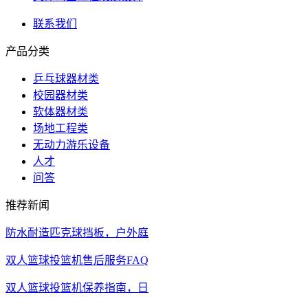
联系我们
产品分类
乒乓球器材类
校园器材类
软体器材类
场地工程类
无动力游乐设备
人才
问答
推荐新闻
防水耐造匹克球挡板，户外庭
双人篮球投篮机售后服务FAQ
双人篮球投篮机保养指南，日