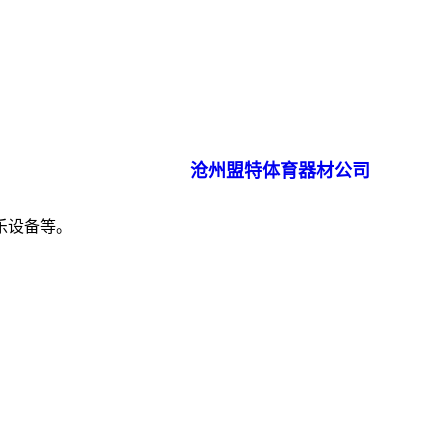
沧州盟特体育器材公司
乐设备等。