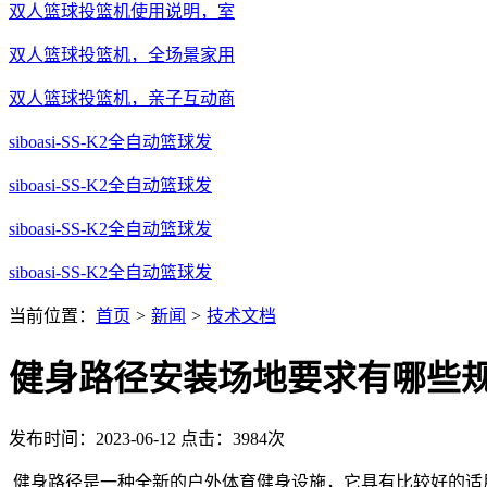
双人篮球投篮机使用说明，室
双人篮球投篮机，全场景家用
双人篮球投篮机，亲子互动商
siboasi-SS-K2全自动篮球发
siboasi-SS-K2全自动篮球发
siboasi-SS-K2全自动篮球发
siboasi-SS-K2全自动篮球发
当前位置：
首页
>
新闻
>
技术文档
健身路径安装场地要求有哪些
发布时间：2023-06-12
点击：3984次
健身路径是一种全新的户外体育健身设施，它具有比较好的适