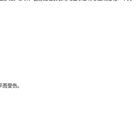
平而受伤。
。