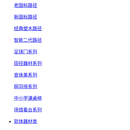
老国标路径
新国标路径
经典塑木路径
智能二代路径
足球门系列
田径器材系列
音体美系列
网羽排系列
中小学课桌椅
场馆看台系列
软体器材类