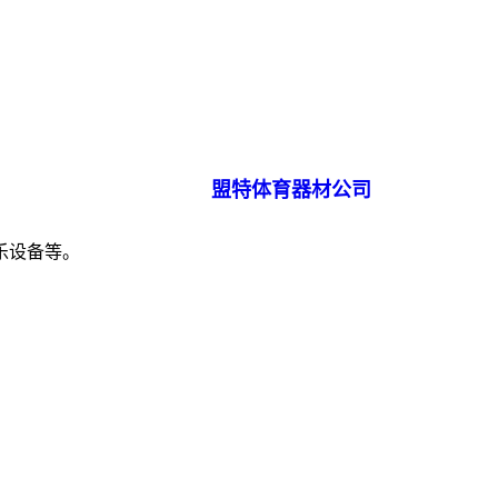
盟特体育器材公司
乐设备等。