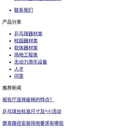
联系我们
产品分类
乒乓球器材类
校园器材类
软体器材类
场地工程类
无动力游乐设备
人才
问答
推荐新闻
报告厅连排座椅的特点？
乒乓球台标准尺寸及*小活动
健身路径安装场地要求有哪些